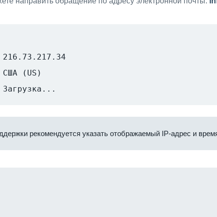
ете направить обращение по адресу электронной почты:
i
216.73.217.34
США (US)
Загрузка...
ддержки рекомендуется указать отображаемый IP-адрес и время