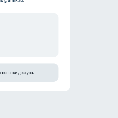
nfo@tnmk.ru
.
 попытки доступа.