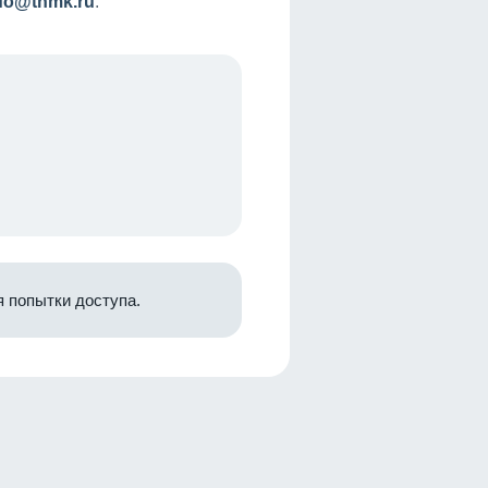
nfo@tnmk.ru
.
 попытки доступа.