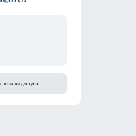
nfo@tnmk.ru
.
 попытки доступа.