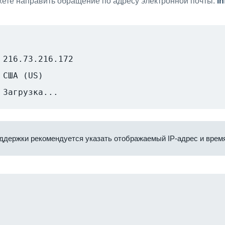
ете направить обращение по адресу электронной почты:
i
216.73.216.172
США (US)
Загрузка...
ддержки рекомендуется указать отображаемый IP-адрес и время